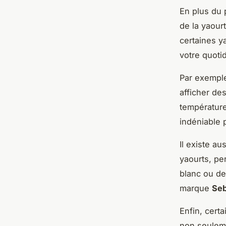
En plus du p
de la yaourt
certaines y
votre quotid
Par exemple
afficher de
température
indéniable 
Il existe au
yaourts, pe
blanc ou de
marque
Se
Enfin, cert
non seuleme