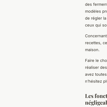
des ferment
modèles pro
de régler l
ceux qui so
Concernant 
recettes, c
maison.
Faire le ch
réaliser de
avez toutes
n’hésitez p
Les fonct
négligea