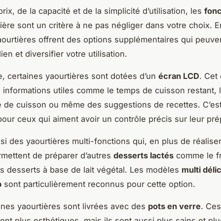
rix, de la capacité et de la simplicité d’utilisation, les
fonc
ière sont un critère à ne pas négliger dans votre choix. En
aourtières offrent des options supplémentaires qui peuvent
ien et diversifier votre utilisation.
, certaines yaourtières sont dotées d’un
écran LCD
. Cet
s informations utiles comme le temps de cuisson restant, 
 de cuisson ou même des suggestions de recettes. C’est
pour ceux qui aiment avoir un contrôle précis sur leur pré
ssi des yaourtières multi-fonctions qui, en plus de réalise
rmettent de préparer d’autres
desserts lactés
comme le f
s desserts à base de lait végétal. Les modèles
multi déli
b
sont particulièrement reconnus pour cette option.
aines yaourtières sont livrées avec des
pots en verre
. Ces
nt plus esthétiques, mais ils sont aussi plus sains et plu