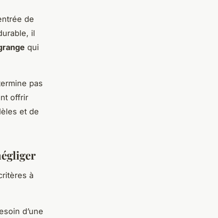
entrée de
rable, il
grange
qui
étermine pas
t offrir
dèles et de
négliger
ritères à
esoin d’une