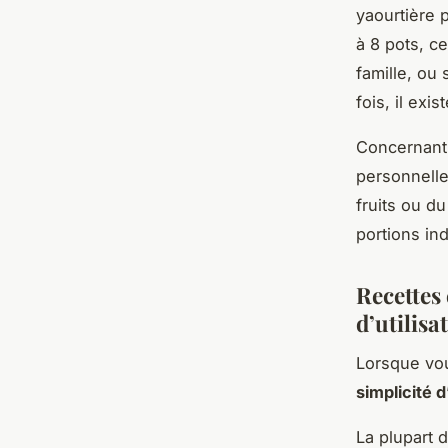
yaourtière 
à 8 pots, c
famille, ou
fois, il ex
Concernant 
personnelle
fruits ou d
portions ind
Recettes 
d’utilisa
Lorsque vou
simplicité d
La plupart d