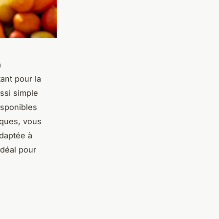
à
ant pour la
ussi simple
isponibles
rques, vous
adaptée à
idéal pour
e