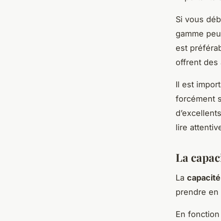
Si vous déb
gamme peut 
est préfér
offrent des 
Il est impor
forcément sa
d’excellent
lire attenti
La capaci
La
capacité
prendre en 
En fonction