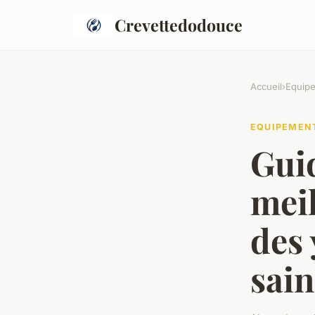
Crevettedodouce
Accueil
›
Equip
EQUIPEMEN
Guid
meil
des 
sain