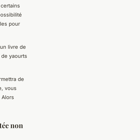
certains
ssibilité
iles pour
un livre de
n de yaourts
rmettra de
e, vous
 Alors
utée non