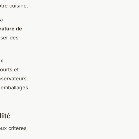
tre cuisine.
la
rature de
iser des
ix
ourts et
nservateurs.
s emballages
lité
ux critères