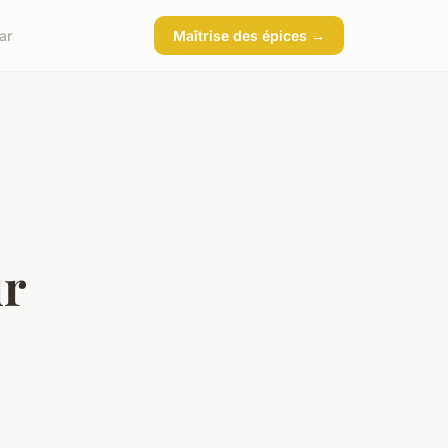
ar
Maîtrise des épices →
ur