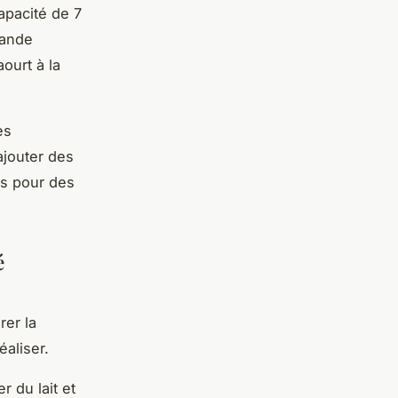
apacité de 7
rande
ourt à la
es
ajouter des
ts pour des
é
rer la
aliser.
r du lait et