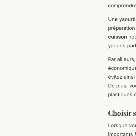
comprendre
Une yaourti
préparation
cuisson
néc
yaourts parf
Par ailleur
économique
évitez ains
De plus, vo
plastiques
Choisir s
Lorsque vou
importants 