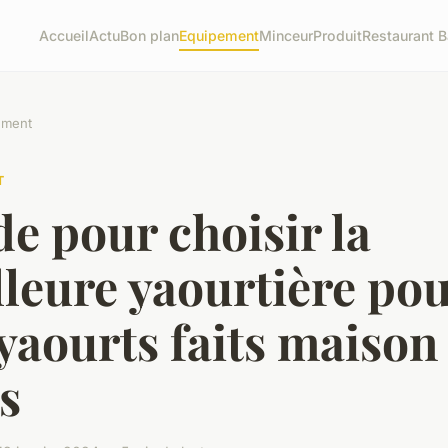
Accueil
Actu
Bon plan
Equipement
Minceur
Produit
Restaurant B
ement
T
e pour choisir la
leure yaourtière po
yaourts faits maison
s