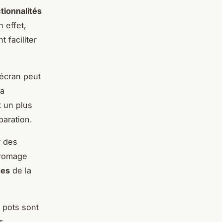
tionnalités
 effet,
 faciliter
 écran peut
la
 un plus
paration.
r des
romage
ces
de la
 pots sont
s